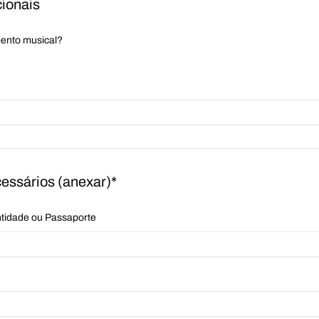
ionais
mento musical?
ssários (anexar)*
ntidade ou Passaporte