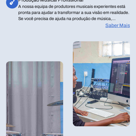
garantindo uma experiência inesquecível para o público e
A nossa equipa de produtores musicais experientes está
os participantes.
pronta para ajudar a transformar a sua visão em realidade.
Se você precisa de ajuda na produção de música,
gravação de álbuns ou desenvolvimento de novos
Saber Mais
projetos, a Casa da Música de Benguela oferece as
ferramentas e o know-how necessários para produzir um
trabalho de alta qualidade.