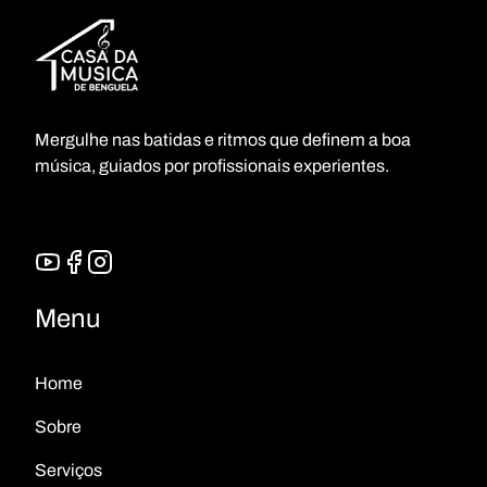
Com dedicação, desenvolveu as suas habilidades e
consolidou os seus conhecimentos. Atualmente, é
professor de teoria geral da música. Já lecionou em
colégios, oferece aulas ao domicílio e contribui com o
coral da sua igreja. A sua trajetória é marcada pela
paixão, compromisso e amor pela música.
Mergulhe nas batidas e ritmos que definem a boa
música, guiados por profissionais experientes.
Menu
Home
Sobre
Serviços