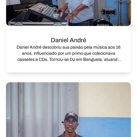
Daniel André
Daniel André descobriu sua paixão pela música aos 16
anos, influenciado por um primo que colecionava
cassetes e CDs. Tornou-se DJ em Benguela, atuando
em eventos de diversos portes, o que o levou a
trabalhar na Rádio Nacional de Angola e outras rádios
locais. Com experiência em sonorização profissional,
atuou em eventos culturais, religiosos e políticos, além
de shows de artistas renomados. Atualmente, é
técnico de som, professor e consultor de áudio na
Academia da Casa de Música de Benguela.