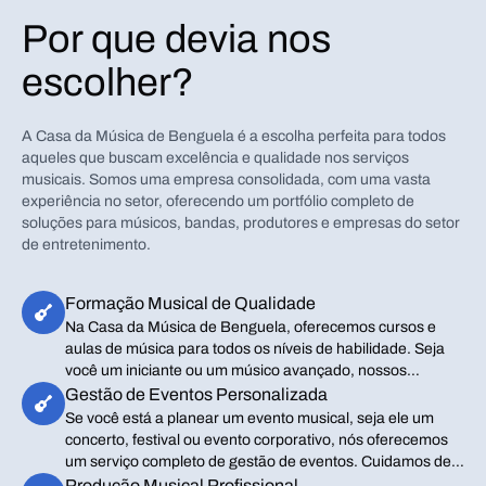
Por que devia nos
escolher?
A Casa da Música de Benguela é a escolha perfeita para todos
aqueles que buscam excelência e qualidade nos serviços
musicais. Somos uma empresa consolidada, com uma vasta
experiência no setor, oferecendo um portfólio completo de
soluções para músicos, bandas, produtores e empresas do setor
de entretenimento.
Formação Musical de Qualidade
Na Casa da Música de Benguela, oferecemos cursos e
aulas de música para todos os níveis de habilidade. Seja
você um iniciante ou um músico avançado, nossos
professores experientes e qualificados são dedicados a
Gestão de Eventos Personalizada
ajudar você a alcançar seu potencial máximo.
Se você está a planear um evento musical, seja ele um
concerto, festival ou evento corporativo, nós oferecemos
um serviço completo de gestão de eventos. Cuidamos de
todos os detalhes, desde a organização até a execução,
Produção Musical Profissional