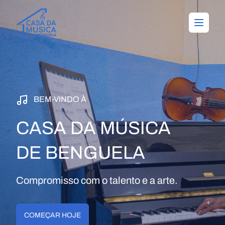
BEM-VINDO À
CASA DA MÚSICA
DE BENGUELA
Compromisso com o talento e a arte.
COMEÇAR HOJE