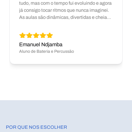
tudo, mas com o tempo fui evoluindo e agora
já consigo tocar ritmos que nunca imaginei.
As aulas são dinâmicas, divertidas e cheias
de energia. Aprendo bué a cada sessão e
ainda me divirto ao mesmo tempo. Tocar
bateria virou mesmo uma das minhas partes
Emanuel Ndjamba
favoritas da semana!
Aluno de Bateria e Percussão
POR QUE NOS ESCOLHER