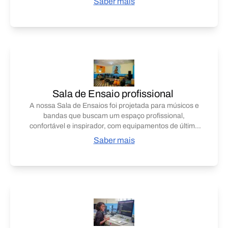
Saber mais
entre a música e a comunidade.
Sala de Ensaio profissional
A nossa Sala de Ensaios foi projetada para músicos e
bandas que buscam um espaço profissional,
confortável e inspirador, com equipamentos de última
geração, climatização eficiente e atendimento
Saber mais
personalizado. Ideal para artistas solo, bandas
iniciantes ou profissionais, oferecemos horários
flexíveis e fácil acesso, estando disponíveis de
domingo a domingo, mediante agendamento prévio,
para ensaios produtivos e livres de interrupções.
Muitos artistas renomados já pisaram no nosso
espaço, como Cota Lulas da Paixão, Jojo Gouveia,
Heroide, Ze Beato, Banda Semba no Pé, Banda Som
na Caixa e outros, transformando cada ensaio numa