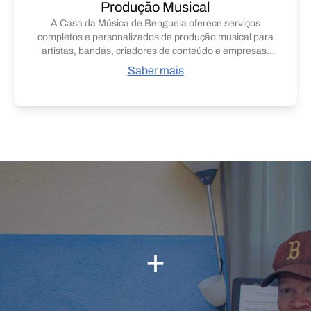
Produção Musical
experiência profissional e única, fortalecendo a coesão
A Casa da Música de Benguela oferece serviços
de grupos, explorando novos arranjos e garantindo
completos e personalizados de produção musical para
preparação de qualidade para apresentações e
artistas, bandas, criadores de conteúdo e empresas,
gravações.
com uma equipe de produtores, engenheiros de som e
Saber mais
músicos experientes. A CDM acompanha todas as
etapas do processo, desde a concepção até a
finalização, garantindo gravações de alta qualidade,
mixagem e masterização profissional, além de apoio
criativo em composição, arranjos e direção artística.
Entre os artistas que gravaram conosco estão Irmã
Marcelina, Felino Chiwale, Avó Gia e Natanie, com
produções de destaque como A Ngala Okola, Angala
Tukupinga, Arrepende-te, A Vida é Curta, Omunga,
Andamento de Camaleão, Dimme e Mulher de Tropa.
+