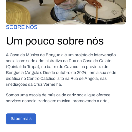
SOBRE NÓS
Um pouco sobre nós
A Casa da Música de Benguela é um projeto de intervenção
social com sede administrativa na Rua da Casa do Gaiato
(Quintal da Trapa), no bairro do Cavaco, na província de
Benguela (Angola). Desde outubro de 2024, tem a sua sede
didática no Centro Catolico, sito na Rua de Angola, nas
imediações da Cruz Vermelha.
Somos uma escola de música de cariz social que oferece
serviços especializados em música, promovendo a arte,
ensinando o domínio dos instrumentos musicais, despertando a
criatividade e o talento na música. Ocupamo-nos precisamente
de formação e produção musical, organização de eventos,
Saber mais
aluguer de material de som e sala de ensaio.