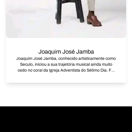
Joaquim José Jamba
Joaquim José Jamba, conhecido artisticamente como
Seculo, iniciou a sua trajetória musical ainda muito
cedo no coral da Igreja Adventista do Sétimo Dia. Foi
nesse ambiente que nasceu a sua profunda paixão
pela música, um sentimento difícil de explicar, mas
capaz de transformar o ser. Motivado por esse amor,
decidiu dedicar-se ao estudo e à compreensão da
música. Teve contacto com diversos livros, onde
descobriu que a música possui uma linguagem
universal baseada em símbolos e códigos. Esse
conhecimento despertou ainda mais o seu interesse
pela área. Investiu na sua formação, estudando
história da música, teoria geral da música e solfejo.