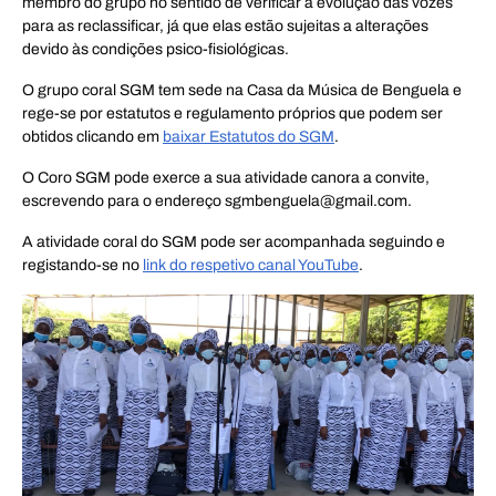
membro do grupo no sentido de verificar a evolução das vozes
para as reclassificar, já que elas estão sujeitas a alterações
devido às condições psico-fisiológicas.
O grupo coral SGM tem sede na Casa da Música de Benguela e
rege-se por estatutos e regulamento próprios que podem ser
obtidos clicando em
baixar Estatutos do SGM
.
O Coro SGM pode exerce a sua atividade canora a convite,
escrevendo para o endereço
sgmbenguela@gmail.com
.
A atividade coral do SGM pode ser acompanhada seguindo e
registando-se no
link do respetivo canal YouTube
.